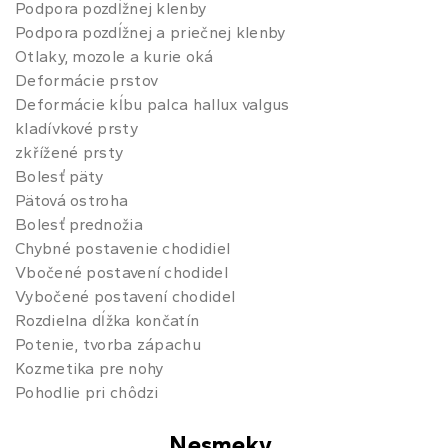
Podpora pozdĺžnej klenby
Podpora pozdĺžnej a priečnej klenby
Otlaky, mozole a kurie oká
Deformácie prstov
Deformácie kĺbu palca hallux valgus
kladívkové prsty
zkřížené prsty
Bolesť päty
Pätová ostroha
Bolesť prednožia
Chybné postavenie chodidiel
Vbočené postavení chodidel
Vybočené postavení chodidel
Rozdielna dĺžka končatín
Potenie, tvorba zápachu
Kozmetika pre nohy
Pohodlie pri chôdzi
Nesmeky