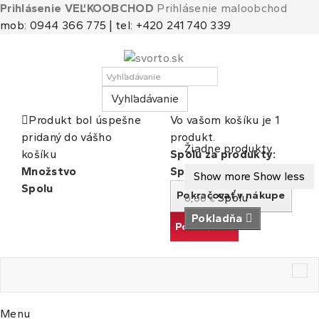
Prihlásenie VEĽKOOBCHOD
Prihlásenie maloobchod
mob: 0944 366 775 | tel: +420 241 740 339
Vyhľadávanie
Produkt bol úspešne
Vo vašom košíku je 1
pridaný do vášho
produkt.
Košík
(prázdny)
Žiadne produkty
košíku
Spolu za produkty:
Množstvo
Spolu
Show more
Show less
Spolu
Pokračovať v nákupe
Spolu
0,00 €
Pokladňa
Pokračovať
Tog
nav
Menu