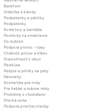
Nadmerné veľkosti
Barefoot
Srdiečka a klenby
Podpätenky a pätičky
Podpätenky
Korektory a bandáže
Pomôcky na zmäkčenie
Do lodiček
Podpora prstov - riasy
Chrániče prstov a kĺbov
Starostlivosť o obuv
Pedikúra
Rašple a pilníky na päty
Nesmeky
Kozmetika pre nohy
Pre hebké a krásne nohy
Problémy s chodidlami
Plochá noha
Podpora priečnej klenby