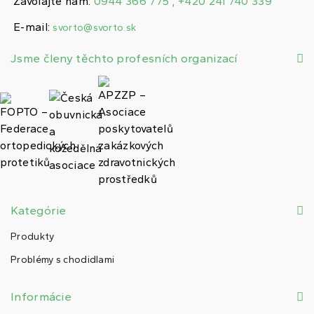
Zavolajte nám:
0944 366 775 , +420 241 740 339
E-mail:
svorto@svorto.sk
Jsme členy těchto profesních organizací
Kategórie
Produkty
Problémy s chodidlami
Informácie