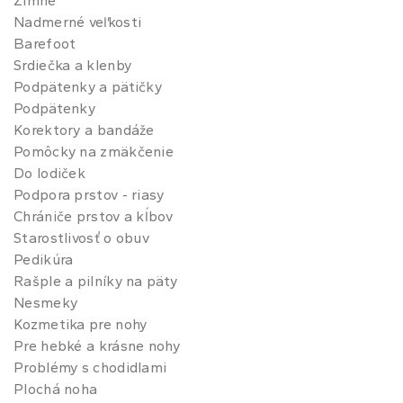
Zimné
Nadmerné veľkosti
Barefoot
Srdiečka a klenby
Podpätenky a pätičky
Podpätenky
Korektory a bandáže
Pomôcky na zmäkčenie
Do lodiček
Podpora prstov - riasy
Chrániče prstov a kĺbov
Starostlivosť o obuv
Pedikúra
Rašple a pilníky na päty
Nesmeky
Kozmetika pre nohy
Pre hebké a krásne nohy
Problémy s chodidlami
Plochá noha