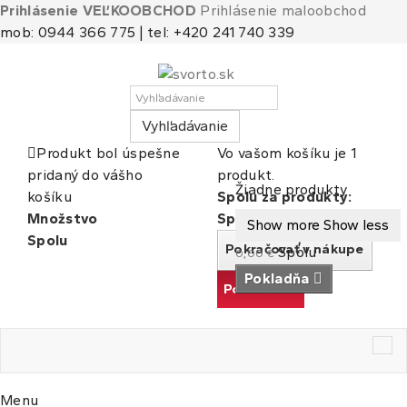
Prihlásenie VEĽKOOBCHOD
Prihlásenie maloobchod
mob: 0944 366 775 | tel: +420 241 740 339
Vyhľadávanie
Produkt bol úspešne
Vo vašom košíku je 1
pridaný do vášho
produkt.
Košík
(prázdny)
Žiadne produkty
košíku
Spolu za produkty:
Množstvo
Spolu
Show more
Show less
Spolu
Pokračovať v nákupe
Spolu
0,00 €
Pokladňa
Pokračovať
Tog
nav
Menu