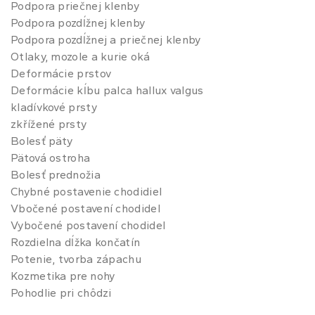
Podpora priečnej klenby
Podpora pozdĺžnej klenby
Podpora pozdĺžnej a priečnej klenby
Otlaky, mozole a kurie oká
Deformácie prstov
Deformácie kĺbu palca hallux valgus
kladívkové prsty
zkřížené prsty
Bolesť päty
Pätová ostroha
Bolesť prednožia
Chybné postavenie chodidiel
Vbočené postavení chodidel
Vybočené postavení chodidel
Rozdielna dĺžka končatín
Potenie, tvorba zápachu
Kozmetika pre nohy
Pohodlie pri chôdzi