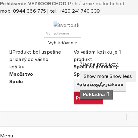
Prihlásenie VEĽKOOBCHOD
Prihlásenie maloobchod
mob: 0944 366 775 | tel: +420 241 740 339
Vyhľadávanie
Produkt bol úspešne
Vo vašom košíku je 1
pridaný do vášho
produkt.
Košík
(prázdny)
Žiadne produkty
košíku
Spolu za produkty:
Množstvo
Spolu
Show more
Show less
Spolu
Pokračovať v nákupe
Spolu
0,00 €
Pokladňa
Pokračovať
Tog
nav
Menu