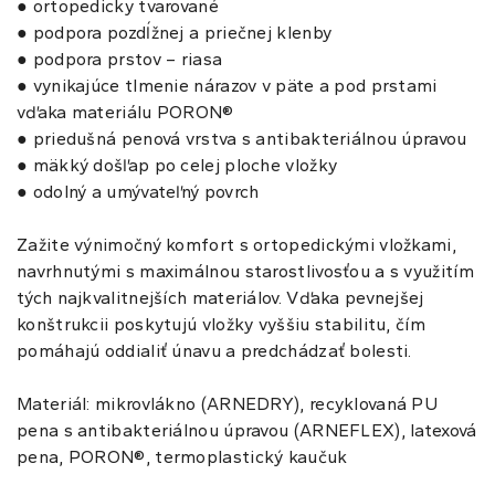
● ortopedicky tvarované
● podpora pozdĺžnej a priečnej klenby
● podpora prstov – riasa
● vynikajúce tlmenie nárazov v päte a pod prstami
vďaka materiálu PORON®
● priedušná penová vrstva s antibakteriálnou úpravou
● mäkký došľap po celej ploche vložky
● odolný a umývateľný povrch
Zažite výnimočný komfort s ortopedickými vložkami,
navrhnutými s maximálnou starostlivosťou a s využitím
tých najkvalitnejších materiálov. Vďaka pevnejšej
konštrukcii poskytujú vložky vyššiu stabilitu, čím
pomáhajú oddialiť únavu a predchádzať bolesti.
Materiál: mikrovlákno (ARNEDRY), recyklovaná PU
pena s antibakteriálnou úpravou (ARNEFLEX), latexová
pena, PORON®, termoplastický kaučuk