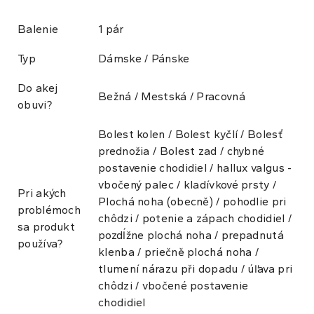
Balenie
1 pár
Typ
Dámske / Pánske
Do akej
Bežná / Mestská / Pracovná
obuvi?
Bolest kolen / Bolest kyčlí / Bolesť
prednožia / Bolest zad / chybné
postavenie chodidiel / hallux valgus -
vbočený palec / kladívkové prsty /
Pri akých
Plochá noha (obecně) / pohodlie pri
problémoch
chôdzi / potenie a zápach chodidiel /
sa produkt
pozdĺžne plochá noha / prepadnutá
používa?
klenba / priečně plochá noha /
tlumení nárazu při dopadu / úľava pri
chôdzi / vbočené postavenie
chodidiel