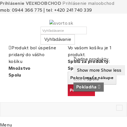
Prihlásenie VEĽKOOBCHOD
Prihlásenie maloobchod
mob: 0944 366 775 | tel: +420 241 740 339
Vyhľadávanie
Produkt bol úspešne
Vo vašom košíku je 1
pridaný do vášho
produkt.
Košík
(prázdny)
Žiadne produkty
košíku
Spolu za produkty:
Množstvo
Spolu
Show more
Show less
Spolu
Pokračovať v nákupe
Spolu
0,00 €
Pokladňa
Pokračovať
Tog
nav
Menu