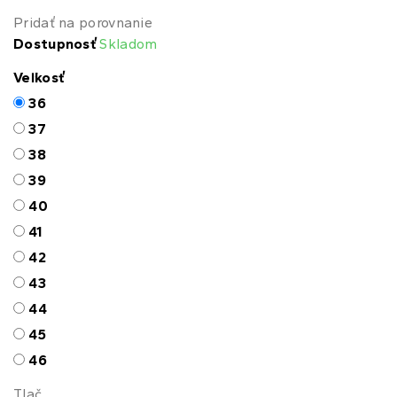
Pridať na porovnanie
Dostupnosť
Skladom
Veľkosť
36
37
38
39
40
41
42
43
44
45
46
Tlač