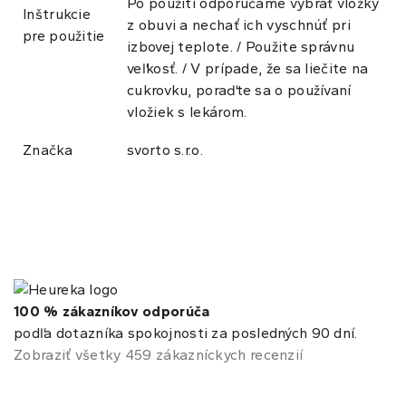
Po použití odporúčame vybrať vložky
Inštrukcie
z obuvi a nechať ich vyschnúť pri
pre použitie
izbovej teplote. / Použite správnu
veľkosť. / V prípade, že sa liečite na
cukrovku, poraďte sa o používaní
vložiek s lekárom.
Značka
svorto s.r.o.
100 % zákazníkov odporúča
podľa dotazníka spokojnosti za posledných 90 dní.
Zobraziť všetky 459 zákazníckych recenzií