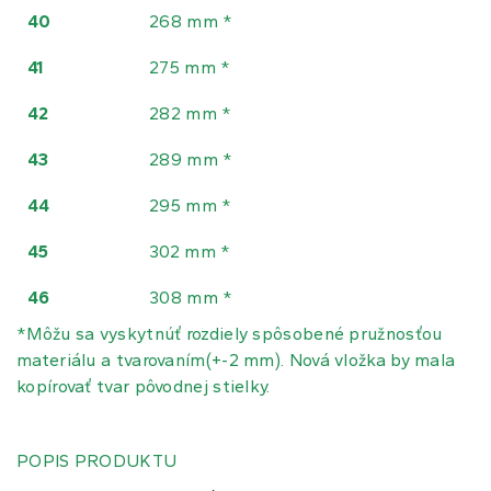
40
268 mm *
41
275 mm *
42
282 mm *
43
289 mm *
44
295 mm *
45
302 mm *
46
308 mm *
*
Môžu sa vyskytnúť rozdiely spôsobené pružnosťou
materiálu a tvarovaním(+-2 mm).
Nová vložka by mala
kopírovať tvar pôvodnej stielky.
POPIS PRODUKTU