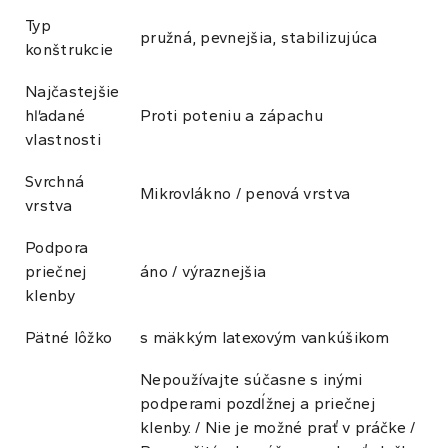
Typ
pružná, pevnejšia, stabilizujúca
konštrukcie
Najčastejšie
hľadané
Proti poteniu a zápachu
vlastnosti
Svrchná
Mikrovlákno / penová vrstva
vrstva
Podpora
priečnej
áno / výraznejšia
klenby
Pätné lôžko
s mäkkým latexovým vankúšikom
Nepoužívajte súčasne s inými
podperami pozdĺžnej a priečnej
klenby. / Nie je možné prať v práčke /