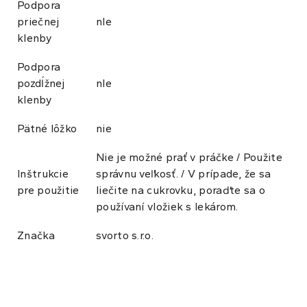
Podpora
priečnej
nIe
klenby
Podpora
pozdĺžnej
nIe
klenby
Pätné lôžko
nie
Nie je možné prať v práčke / Použite
Inštrukcie
správnu veľkosť. / V prípade, že sa
pre použitie
liečite na cukrovku, poraďte sa o
používaní vložiek s lekárom.
Značka
svorto s.r.o.