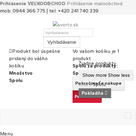
Prihlásenie VEĽKOOBCHOD
Prihlásenie maloobchod
mob: 0944 366 775 | tel: +420 241 740 339
Vyhľadávanie
Produkt bol úspešne
Vo vašom košíku je 1
pridaný do vášho
produkt.
Košík
(prázdny)
Žiadne produkty
košíku
Spolu za produkty:
Množstvo
Spolu
Show more
Show less
Spolu
Pokračovať v nákupe
Spolu
0,00 €
Pokladňa
Pokračovať
Tog
nav
Menu