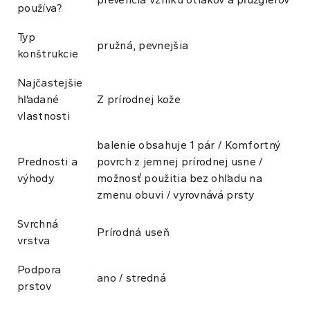
používa?
Typ
pružná, pevnejšia
konštrukcie
Najčastejšie
hľadané
Z prírodnej kože
vlastnosti
balenie obsahuje 1 pár / Komfortný
Prednosti a
povrch z jemnej prírodnej usne /
výhody
možnosť použitia bez ohľadu na
zmenu obuvi / vyrovnává prsty
Svrchná
Prírodná useň
vrstva
Podpora
ano / stredná
prstov