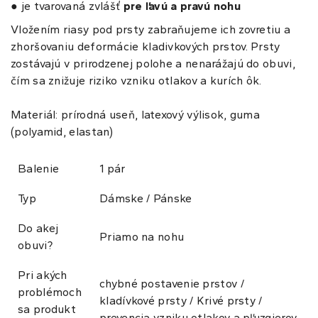
● je tvarovaná zvlášť
pre ľavú a pravú nohu
Vložením riasy pod prsty zabraňujeme ich zovretiu a
zhoršovaniu deformácie kladivkových prstov. Prsty
zostávajú v prirodzenej polohe a nenarážajú do obuvi,
čím sa znižuje riziko vzniku otlakov a kurích ôk.
Materiál: prírodná useň, latexový výlisok, guma
(polyamid, elastan)
Balenie
1 pár
Typ
Dámske / Pánske
Do akej
Priamo na nohu
obuvi?
Pri akých
chybné postavenie prstov /
problémoch
kladívkové prsty / Krivé prsty /
sa produkt
prevencia vzniku otlakov a pľuzgierov