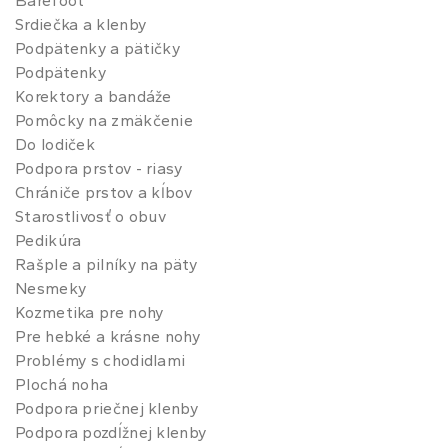
Barefoot
Srdiečka a klenby
Podpätenky a pätičky
Podpätenky
Korektory a bandáže
Pomôcky na zmäkčenie
Do lodiček
Podpora prstov - riasy
Chrániče prstov a kĺbov
Starostlivosť o obuv
Pedikúra
Rašple a pilníky na päty
Nesmeky
Kozmetika pre nohy
Pre hebké a krásne nohy
Problémy s chodidlami
Plochá noha
Podpora priečnej klenby
Podpora pozdĺžnej klenby