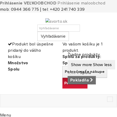
Prihlásenie VEĽKOOBCHOD
Prihlásenie maloobchod
mob: 0944 366 775 | tel: +420 241 740 339
Vyhľadávanie
Produkt bol úspešne
Vo vašom košíku je 1
pridaný do vášho
produkt.
Košík
(prázdny)
Žiadne produkty
košíku
Spolu za produkty:
Množstvo
Spolu
Show more
Show less
Spolu
Pokračovať v nákupe
Spolu
0,00 €
Pokladňa
Pokračovať
Tog
nav
Menu