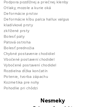
Podpora pozdĺžnej a priečnej klenby
Otlaky, mozole a kurie oká
Deformácie prstov
Deformácie kĺbu palca hallux valgus
kladívkové prsty
zkřížené prsty
Bolesť päty
Pätová ostroha
Bolesť prednožia
Chybné postavenie chodidiel
Vbočené postavení chodidel
Vybočené postavení chodidel
Rozdielna dĺžka končatín
Potenie, tvorba zápachu
Kozmetika pre nohy
Pohodlie pri chôdzi
Nesmeky