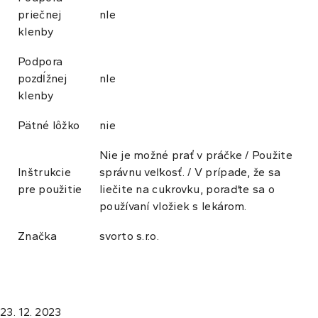
priečnej
nIe
klenby
Podpora
pozdĺžnej
nIe
klenby
Pätné lôžko
nie
Nie je možné prať v práčke / Použite
Inštrukcie
správnu veľkosť. / V prípade, že sa
pre použitie
liečite na cukrovku, poraďte sa o
používaní vložiek s lekárom.
Značka
svorto s.r.o.
23. 12. 2023