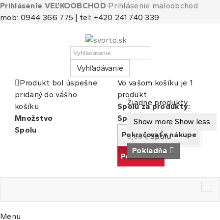
Prihlásenie VEĽKOOBCHOD
Prihlásenie maloobchod
mob: 0944 366 775 | tel: +420 241 740 339
Vyhľadávanie
Produkt bol úspešne
Vo vašom košíku je 1
pridaný do vášho
produkt.
Košík
(prázdny)
Žiadne produkty
košíku
Spolu za produkty:
Množstvo
Spolu
Show more
Show less
Spolu
Pokračovať v nákupe
Spolu
0,00 €
Pokladňa
Pokračovať
Tog
nav
Menu