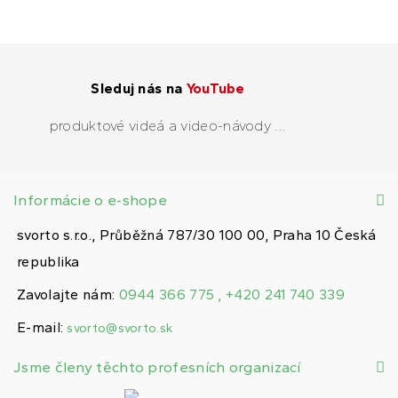
Sleduj nás na
YouTube
produktové videá a video-návody ...
Informácie o e-shope
svorto s.r.o., Průběžná 787/30 100 00, Praha 10 Česká
republika
Zavolajte nám:
0944 366 775 , +420 241 740 339
E-mail:
svorto@svorto.sk
Jsme členy těchto profesních organizací