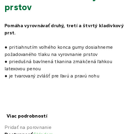
prstov
Pomáha vyrovnávať druhý, tretí a štvrtý kladivkový
prst.
● pritiahnutím voľného konca gumy dosiahneme
požadovaného tlaku na vyrovnanie prstov
● priedušná bavlnená tkanina zmäkčená ľahkou
latexovou penou
● je tvarovaný zvlášť pre ľavú a pravú nohu
Viac podrobností
Pridať na porovnanie