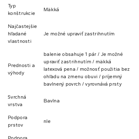
Typ
Mäkká
konštrukcie
Najčastejšie
hľadané
Je možné upraviť zastrihnutím
vlastnosti
balenie obsahuje 1 pár / Je možné
upraviť zastrihnutím / mäkká
Prednosti a
latexová pena / možnosť použitia bez
výhody
ohľadu na zmenu obuvi / príjemný
bavlnený povrch / vyrovnává prsty
Svrchná
Bavlna
vrstva
Podpora
nIe
prstov
Podpora