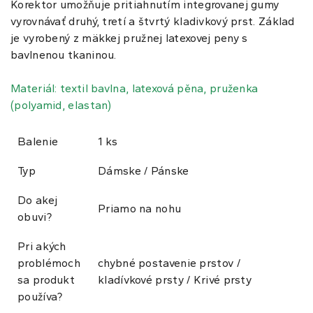
Korektor umožňuje pritiahnutím integrovanej gumy
vyrovnávať druhý, tretí a štvrtý kladivkový prst. Základ
je vyrobený z mäkkej pružnej latexovej peny s
bavlnenou tkaninou.
Materiál: textil bavlna, latexová pěna, pruženka
(polyamid, elastan)
Balenie
1 ks
Typ
Dámske / Pánske
Do akej
Priamo na nohu
obuvi?
Pri akých
problémoch
chybné postavenie prstov /
sa produkt
kladívkové prsty / Krivé prsty
používa?