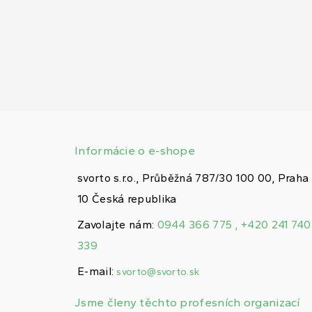
Informácie o e-shope
svorto s.r.o., Průběžná 787/30 100 00, Praha
10 Česká republika
Zavolajte nám:
0944 366 775 , +420 241 740
339
E-mail:
svorto@svorto.sk
Jsme členy těchto profesních organizací