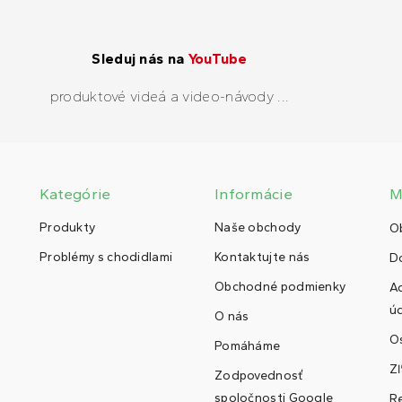
Sleduj nás na
YouTube
produktové videá a video-návody ...
Kategórie
Informácie
M
Produkty
Naše obchody
O
Problémy s chodidlami
Kontaktujte nás
D
Obchodné podmienky
A
ú
O nás
O
Pomáháme
Z
Zodpovednosť
spoločnosti Google
Re