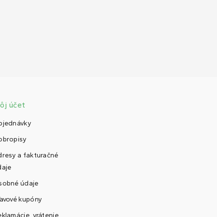
ôj účet
bjednávky
obropisy
dresy a fakturačné
daje
sobné údaje
ľavové kupóny
klamácie, vrátenie