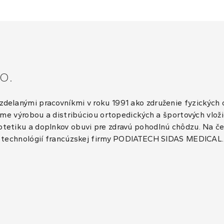
o.
delanými pracovníkmi v roku 1991 ako združenie fyzických o
ráme výrobou a distribúciou ortopedických a športových vloži
tetiku a doplnkov obuvi pre zdravú pohodlnú chôdzu. Na če
 a technológií francúzskej firmy PODIATECH SIDAS MEDICAL.