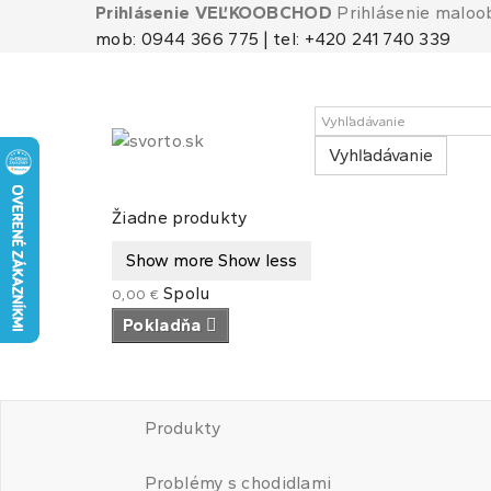
Prihlásenie VEĽKOOBCHOD
Prihlásenie malo
mob: 0944 366 775 | tel: +420 241 740 339
Vyhľadávanie
Košík
(prázdny)
Žiadne produkty
Show more
Show less
Spolu
0,00 €
Pokladňa
Produkty
Problémy s chodidlami