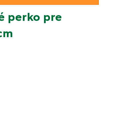
 perko pre
 cm