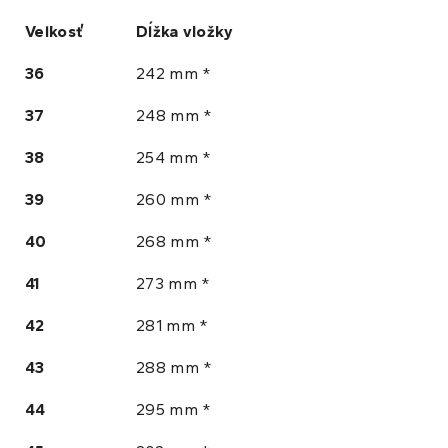
Veľkosť
Dĺžka vložky
36
242 mm *
37
248 mm *
38
254 mm *
39
260 mm *
40
268 mm *
41
273 mm *
42
281 mm *
43
288 mm *
44
295 mm *