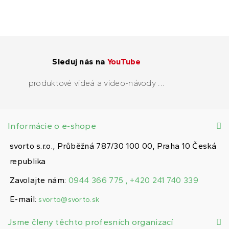
Sleduj nás na
YouTube
produktové videá a video-návody ...
Informácie o e-shope
svorto s.r.o., Průběžná 787/30 100 00, Praha 10 Česká
republika
Zavolajte nám:
0944 366 775 , +420 241 740 339
E-mail:
svorto@svorto.sk
Jsme členy těchto profesních organizací