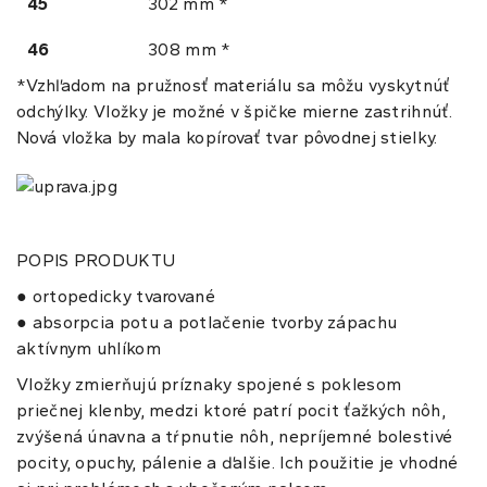
45
302 mm *
46
308 mm *
*Vzhľadom na pružnosť materiálu sa môžu vyskytnúť
odchýlky. Vložky je možné v špičke mierne zastrihnúť.
Nová vložka by mala kopírovať tvar pôvodnej stielky.
POPIS PRODUKTU
● ortopedicky tvarované
● absorpcia potu a potlačenie tvorby zápachu
aktívnym uhlíkom
Vložky zmierňujú príznaky spojené s poklesom
priečnej klenby, medzi ktoré patrí pocit ťažkých nôh,
zvýšená únavna a tŕpnutie nôh, nepríjemné bolestivé
pocity, opuchy, pálenie a ďalšie. Ich použitie je vhodné