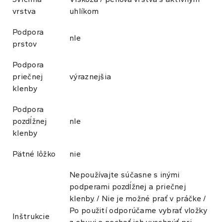
vrstva
uhlíkom
Podpora
nIe
prstov
Podpora
priečnej
výraznejšia
klenby
Podpora
pozdĺžnej
nIe
klenby
Pätné lôžko
nie
Nepoužívajte súčasne s inými
podperami pozdĺžnej a priečnej
klenby. / Nie je možné prať v práčke /
Po použití odporúčame vybrať vložky
Inštrukcie