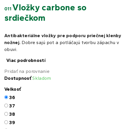
Vložky carbone so
011
srdiečkom
Antibakteriálne vložky pre podporu priečnej klenby
nožnej.
Dobre sajú pot a potláčajú tvorbu zápachu v
obuvi.
Viac podrobností
Pridať na porovnanie
Dostupnosť
Skladom
Veľkosť
36
37
38
39