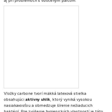
aj pri problémoch s vbočeným palcom.
Vložky carbone tvorí mäkká latexová stielka
obsahujúci
aktívny uhlík
, ktorý vyniká vysokou
nasiakavosťou a obmedzuje šírenie nežiaducich
baktérií. Pre zvýšenie hygienických vlastností je táto