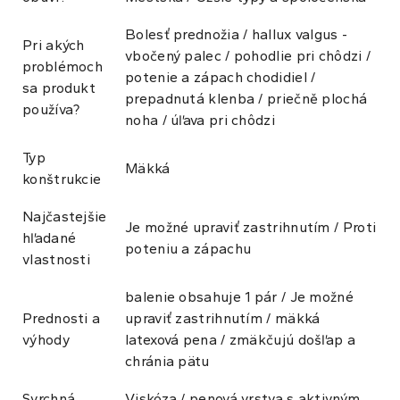
Bolesť prednožia / hallux valgus -
Pri akých
vbočený palec / pohodlie pri chôdzi /
problémoch
potenie a zápach chodidiel /
sa produkt
prepadnutá klenba / priečně plochá
používa?
noha / úľava pri chôdzi
Typ
Mäkká
konštrukcie
Najčastejšie
Je možné upraviť zastrihnutím / Proti
hľadané
poteniu a zápachu
vlastnosti
balenie obsahuje 1 pár / Je možné
Prednosti a
upraviť zastrihnutím / mäkká
výhody
latexová pena / zmäkčujú došľap a
chránia pätu
Svrchná
Viskóza / penová vrstva s aktivným