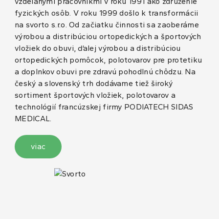
vzdelanými pracovníkmi v roku 1991 ako združenie
fyzických osôb. V roku 1999 došlo k transformácii
na svorto s.r.o. Od začiatku činnosti sa zaoberáme
výrobou a distribúciou ortopedických a športových
vložiek do obuvi, ďalej výrobou a distribúciou
ortopedických pomôcok, polotovarov pre protetiku
a doplnkov obuvi pre zdravú pohodlnú chôdzu. Na
český a slovenský trh dodávame tiež široký
sortiment športových vložiek, polotovarov a
technológií francúzskej firmy PODIATECH SIDAS
MEDICAL.
viac