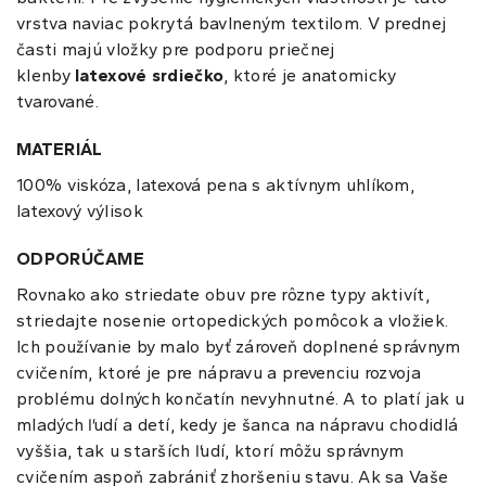
vrstva naviac pokrytá bavlneným textilom. V prednej
časti majú vložky pre podporu priečnej
klenby
latexové srdiečko
, ktoré je anatomicky
tvarované.
MATERIÁL
100% viskóza, latexová pena s aktívnym uhlíkom,
latexový výlisok
ODPORÚČAME
Rovnako ako striedate obuv pre rôzne typy aktivít,
striedajte nosenie ortopedických pomôcok a vložiek.
Ich používanie by malo byť zároveň doplnené správnym
cvičením, ktoré je pre nápravu a prevenciu rozvoja
problému dolných končatín nevyhnutné. A to platí jak u
mladých ľudí a detí, kedy je šanca na nápravu chodidlá
vyššia, tak u starších ľudí, ktorí môžu správnym
cvičením aspoň zabrániť zhoršeniu stavu. Ak sa Vaše