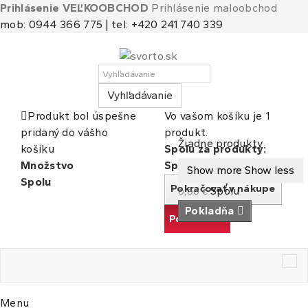
Prihlásenie VEĽKOOBCHOD
Prihlásenie maloobchod
mob: 0944 366 775 | tel: +420 241 740 339
Vyhľadávanie
Produkt bol úspešne
Vo vašom košíku je 1
pridaný do vášho
produkt.
Košík
(prázdny)
Žiadne produkty
košíku
Spolu za produkty:
Množstvo
Spolu
Show more
Show less
Spolu
Pokračovať v nákupe
Spolu
0,00 €
Pokladňa
Pokračovať
Tog
nav
Menu