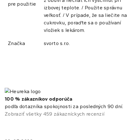
z obuvi a nechať ich vyschnúť pri
pre použitie
izbovej teplote. / Použite správnu
veľkosť. / V prípade, že sa liečite na
cukrovku, poraďte sa o používaní
vložiek s lekárom.
Značka
svorto s.r.o.
100 % zákazníkov odporúča
podľa dotazníka spokojnosti za posledných 90 dní.
Zobraziť všetky 459 zákazníckych recenzií