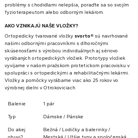
problémy s chodidlami nelepšia, poraďte sa so svojím
fyzioterapeutom alebo odborným lekárom.
AKO VZNIKAJÚ NAŠE VLOŽKY?
Ortopedicky tvarované vložky
svorto®
sú navrhované
našimi odbornými pracovníkmi s dlhoročnými
skúsenosťami s výrobou individuálnych aj sériovo
vyrábaných ortopedických vložiek. Prototypy vložiek
vyvíjame v našom pražskom protetickom pracovisku v
spolupráci s ortopedickými a rehabilitačnými lekármi.
Vložky a pomôcky vyrábame viac ako 25 rokov vo
výrobnej dielni v Otrokoviciach.
Balenie
1 pár
Typ
Dámske / Pánske
Do akej
Bežná / Lodičky a balerinky /
obuvi?
Mestská / Užšie typy a spoločenská